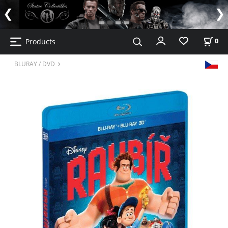
Products
0
BLURAY / DVD