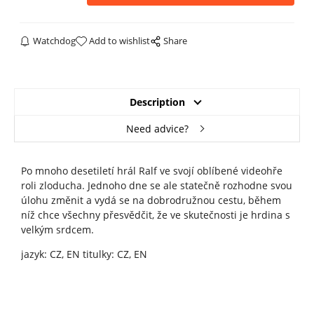
Watchdog
Add to wishlist
Share
Description
Need advice?
Po mnoho desetiletí hrál Ralf ve svojí oblíbené videohře
roli zloducha. Jednoho dne se ale statečně rozhodne svou
úlohu změnit a vydá se na dobrodružnou cestu, během
níž chce všechny přesvědčit, že ve skutečnosti je hrdina s
velkým srdcem.
jazyk: CZ, EN titulky: CZ, EN