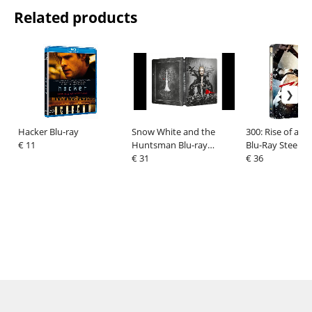
Related products
Hacker Blu-ray
Snow White and the
300: Rise of an 
€ 11
Huntsman Blu-ray
Blu-Ray Steelbo
Steelbook
€ 31
€ 36