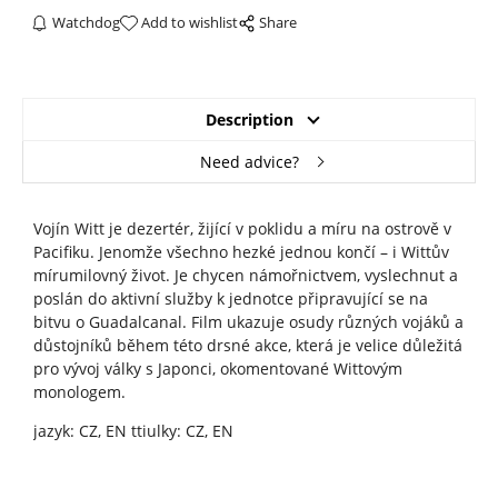
Watchdog
Add to wishlist
Share
Description
Need advice?
Vojín Witt je dezertér, žijící v poklidu a míru na ostrově v
Pacifiku. Jenomže všechno hezké jednou končí – i Wittův
mírumilovný život. Je chycen námořnictvem, vyslechnut a
poslán do aktivní služby k jednotce připravující se na
bitvu o Guadalcanal. Film ukazuje osudy různých vojáků a
důstojníků během této drsné akce, která je velice důležitá
pro vývoj války s Japonci, okomentované Wittovým
monologem.
jazyk: CZ, EN ttiulky: CZ, EN