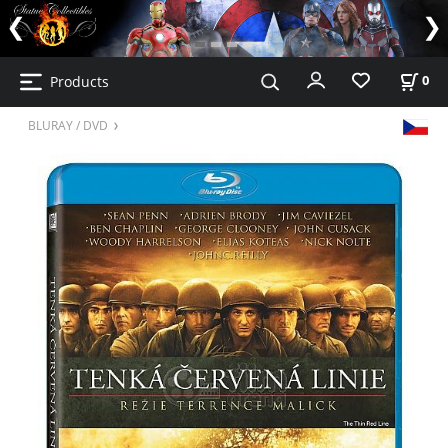
Products
0
BLURAY / DVD